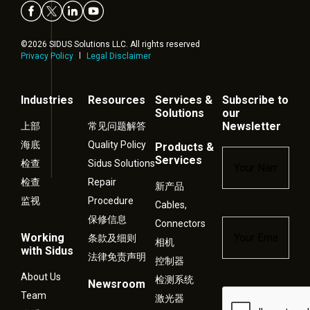
©2026 SIDUS Solutions LLC. All rights reserved
Privacy Policy
Legal Disclaimer
Industries
Resources
Services &
Subscribe to
Solutions
our
Newsletter
上部
常见问题解答
海底
Quality Policy
Products &
Name
*
Services
检查
Sidus Solutions
检查
Repair
新产品
监视
Procedure
Cables,
保修信息
Connectors
Email
*
Working
条款及细则
相机
with Sidus
法律免责声明
控制器
About Us
检测系统
Newsroom
Captcha
Team
激光器