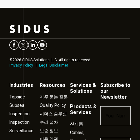
©2026 SIDUS Solutions LLC. All rights reserved
Privacy Policy
Legal Disclaimer
Industries
Resources
Services &
Subscribe to
Solutions
our
Newsletter
Topside
자주 묻는 질문
Subsea
Quality Policy
Products &
Name
*
Services
Inspection
시더스 솔루션
Inspection
수리 절차
신제품
Surveillance
보증 정보
Cables,
이용 약관