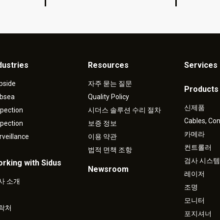
dustries
Resources
Services 
pside
자주 묻는 질문
Products
bsea
Quality Policy
신제품
spection
시더스 솔루션 수리 절차
Cables, Co
spection
보증 정보
카메라
rveillance
이용 약관
컨트롤러
법적 면책 조항
검사 시스템
rking with Sidus
Newsroom
레이저
사 소개
조명
모니터
락처
포지셔너