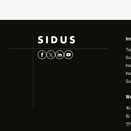
In
To
Su
In
In
Su
Wo
회
팀
연