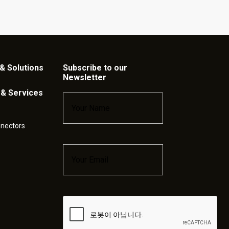
& Solutions
Subscribe to our
Newsletter
 & Services
Name
*
nnectors
Email
*
Captcha