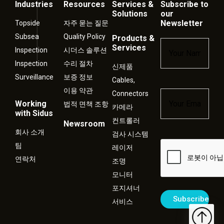
Industries
Resources
Services &
Subscribe to
Solutions
our
Newsletter
Topside
자주 묻는 질문
Subsea
Quality Policy
Products &
Name
*
Services
Inspection
시더스 솔루션
Inspection
수리 절차
신제품
Surveillance
보증 정보
Cables,
이용 약관
Connectors
Email
*
Working
법적 면책 조항
카메라
with Sidus
컨트롤러
Newsroom
회사 소개
검사 시스템
Captcha
팀
레이저
연락처
조명
모니터
포지셔너
서비스