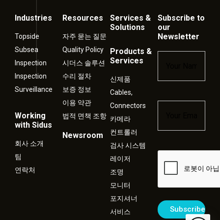
Industries
Resources
Services &
Subscribe to
Solutions
our
Newsletter
Topside
자주 묻는 질문
Subsea
Quality Policy
Products &
Name
*
Services
Inspection
시더스 솔루션
Inspection
수리 절차
신제품
Surveillance
보증 정보
Cables,
이용 약관
Connectors
Email
*
Working
법적 면책 조항
카메라
with Sidus
컨트롤러
Newsroom
회사 소개
검사 시스템
Captcha
팀
레이저
연락처
조명
모니터
포지셔너
서비스