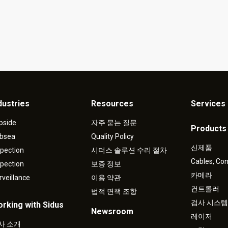
dustries
Resources
Services 
pside
자주 묻는 질문
Products
bsea
Quality Policy
신제품
spection
시더스 솔루션 수리 절차
Cables, Co
spection
보증 정보
카메라
rveillance
이용 약관
컨트롤러
법적 면책 조항
검사 시스템
rking with Sidus
Newsroom
레이저
사 소개