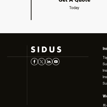
Today
In
To
Su
In
In
Su
Wo
회