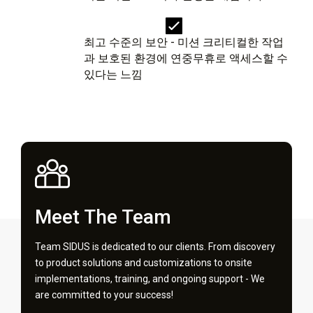
최고 수준의 보안 - 미션 크리티컬한 작업
과 보호된 환경에 연중무휴로 액세스할 수
있다는 느낌
Meet The Team
Team SIDUS is dedicated to our clients. From discovery
to product solutions and customizations to onsite
implementations, training, and ongoing support - We
are committed to your success!